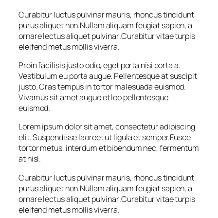
Curabitur luctus pulvinar mauris, rhoncus tincidunt
purus aliquet non
.
Nullam aliquam feugiat sapien, a
ornare lectus aliquet pulvinar
.
Curabitur vitae turpis
eleifend metus mollis viverra.
Proin facilisis justo odio, eget porta nisi porta a.
Vestibulum eu porta augue. Pellentesque at suscipit
justo. Cras tempus in tortor malesuada euismod.
Vivamus sit amet augue et leo pellentesque
euismod.
Lorem ipsum dolor sit amet, consectetur adipiscing
elit. Suspendisse laoreet ut ligula et semper.Fusce
tortor metus, interdum et bibendum nec, fermentum
at nisl.
Curabitur luctus pulvinar mauris, rhoncus tincidunt
purus aliquet non
.
Nullam aliquam feugiat sapien, a
ornare lectus aliquet pulvinar
.
Curabitur vitae turpis
eleifend metus mollis viverra.