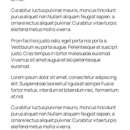
Curabitur luctus pulvinar mauris, rhoncus tincidunt
purus aliquet non
.
Nullam aliquam feugiat sapien, a
ornare lectus aliquet pulvinar
.
Curabitur vitae turpis
eleifend metus mollis viverra.
Proin facilisis justo odio, eget porta nisi porta a.
Vestibulum eu porta augue. Pellentesque at suscipit
justo. Cras tempus in tortor malesuada euismod.
Vivamus sit amet augue et leo pellentesque
euismod.
Lorem ipsum dolor sit amet, consectetur adipiscing
elit. Suspendisse laoreet ut ligula et semper.Fusce
tortor metus, interdum et bibendum nec, fermentum
at nisl.
Curabitur luctus pulvinar mauris, rhoncus tincidunt
purus aliquet non
.
Nullam aliquam feugiat sapien, a
ornare lectus aliquet pulvinar
.
Curabitur vitae turpis
eleifend metus mollis viverra.