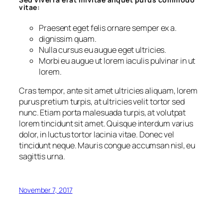
vitae:
Praesent eget felis ornare semper ex a.
dignissim quam.
Nulla cursus eu augue eget ultricies.
Morbi eu augue ut lorem iaculis pulvinar in ut
lorem.
Cras tempor, ante sit amet ultricies aliquam, lorem
purus pretium turpis, at ultricies velit tortor sed
nunc. Etiam porta malesuada turpis, at volutpat
lorem tincidunt sit amet. Quisque interdum varius
dolor, in luctus tortor lacinia vitae. Donec vel
tincidunt neque. Mauris congue accumsan nisl, eu
sagittis urna.
November 7, 2017