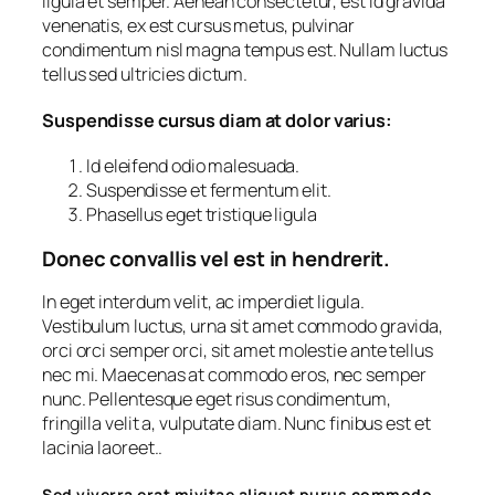
ligula et semper. Aenean consectetur, est id gravida
venenatis, ex est cursus metus, pulvinar
condimentum nisl magna tempus est. Nullam luctus
tellus sed ultricies dictum.
Suspendisse cursus diam at dolor varius:
Id eleifend odio malesuada.
Suspendisse et fermentum elit.
Phasellus eget tristique ligula
Donec convallis vel est in hendrerit.
In eget interdum velit, ac imperdiet ligula.
Vestibulum luctus, urna sit amet commodo gravida,
orci orci semper orci, sit amet molestie ante tellus
nec mi. Maecenas at commodo eros, nec semper
nunc. Pellentesque eget risus condimentum,
fringilla velit a, vulputate diam. Nunc finibus est et
lacinia laoreet..
Sed viverra erat mivitae aliquet purus commodo