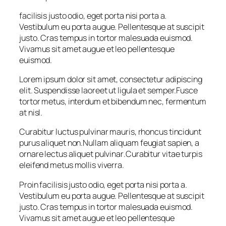
facilisis justo odio, eget porta nisi porta a.
Vestibulum eu porta augue. Pellentesque at suscipit
justo. Cras tempus in tortor malesuada euismod.
Vivamus sit amet augue et leo pellentesque
euismod.
Lorem ipsum dolor sit amet, consectetur adipiscing
elit. Suspendisse laoreet ut ligula et semper.Fusce
tortor metus, interdum et bibendum nec, fermentum
at nisl.
Curabitur luctus pulvinar mauris, rhoncus tincidunt
purus aliquet non
.
Nullam aliquam feugiat sapien, a
ornare lectus aliquet pulvinar
.
Curabitur vitae turpis
eleifend metus mollis viverra.
Proin facilisis justo odio, eget porta nisi porta a.
Vestibulum eu porta augue. Pellentesque at suscipit
justo. Cras tempus in tortor malesuada euismod.
Vivamus sit amet augue et leo pellentesque