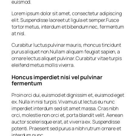
euismod.
Lorem ipsum dolor sit amet, consectetur adipiscing
elit. Suspendisse laoreet ut ligula et semper.Fusce
tortor metus, interdum et bibendum nec, fermentum
at nisl.
Curabitur luctus pulvinar mauris, rhoncus tincidunt
purus aliquet non
.
Nullam aliquam feugiat sapien, a
ornare lectus aliquet pulvinar
.
Curabitur vitae turpis
eleifend metus mollis viverra.
Honcus imperdiet nisi vel pulvinar
fermentum
Proin orci dui, euismod et dignissim et, euismod eget
ex. Nulla in nisi turpis. Vivamus ut lectus eu nunc
imperdiet interdum sed sit amet massa. Cras nibh
orci, molestie non orci et, porta blandit velit. Aenean
auctor scelerisque erat, at viverra ex. Suspendisse
potenti. Praesent sed purus a nibh rutrum ornare et
interdum nunc.