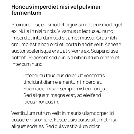
Honcus imperdiet nisi vel pulvinar
fermentum
Proin orci dui, euismod et dignissim et, euismod eget
ex. Nulla in nisi turpis. Vivamus ut lectus eu nunc
imperdiet interdum sed sit amet massa. Cras nibh
orci, molestie non orci et, porta blandit velit. Aenean
auctor scelerisque erat, at viverra ex. Suspendisse
potenti. Praesent sed purus a nibh rutrum ornare et
interdum nunc.
Integer eu faucibus dolor. Ut venenatis
tincidunt diam elementum imperdiet.
Etiam accumsan semper nisl eu congue.
Sed aliquam magna erat, ac eleifend
lacus rhoncus in.
Vestibulum rutrum velit in mauris ullamcorper, id
posuere nisi ornare. Fusce quis purus sit amet nisi
aliquet sodales. Sed quis vestibulum dolor.