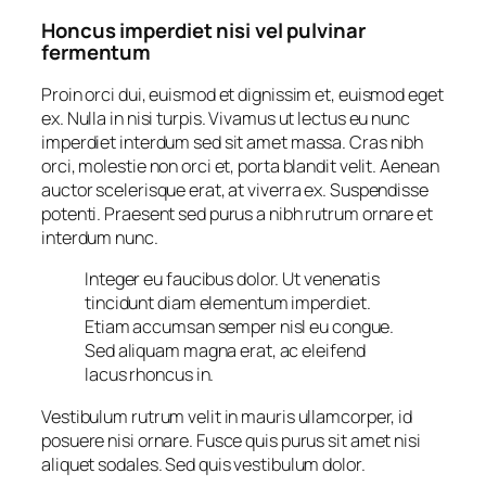
Honcus imperdiet nisi vel pulvinar
fermentum
Proin orci dui, euismod et dignissim et, euismod eget
ex. Nulla in nisi turpis. Vivamus ut lectus eu nunc
imperdiet interdum sed sit amet massa. Cras nibh
orci, molestie non orci et, porta blandit velit. Aenean
auctor scelerisque erat, at viverra ex. Suspendisse
potenti. Praesent sed purus a nibh rutrum ornare et
interdum nunc.
Integer eu faucibus dolor. Ut venenatis
tincidunt diam elementum imperdiet.
Etiam accumsan semper nisl eu congue.
Sed aliquam magna erat, ac eleifend
lacus rhoncus in.
Vestibulum rutrum velit in mauris ullamcorper, id
posuere nisi ornare. Fusce quis purus sit amet nisi
aliquet sodales. Sed quis vestibulum dolor.