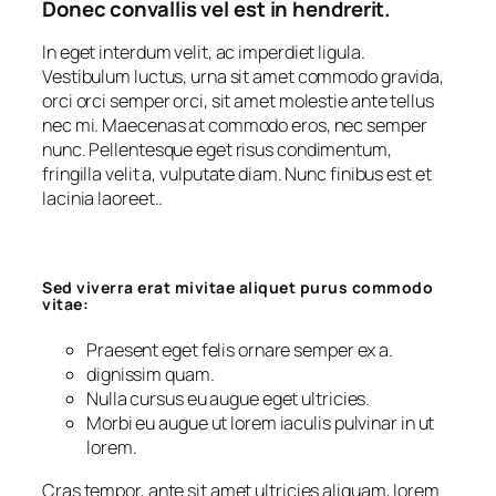
Donec convallis vel est in hendrerit.
In eget interdum velit, ac imperdiet ligula.
Vestibulum luctus, urna sit amet commodo gravida,
orci orci semper orci, sit amet molestie ante tellus
nec mi. Maecenas at commodo eros, nec semper
nunc. Pellentesque eget risus condimentum,
fringilla velit a, vulputate diam. Nunc finibus est et
lacinia laoreet..
Sed viverra erat mivitae aliquet purus commodo
vitae:
Praesent eget felis ornare semper ex a.
dignissim quam.
Nulla cursus eu augue eget ultricies.
Morbi eu augue ut lorem iaculis pulvinar in ut
lorem.
Cras tempor, ante sit amet ultricies aliquam, lorem