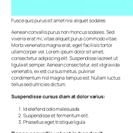
Fusce quis purus sit amet nisi aliquet sodales
Aenean convallis purus non rhoncus sodales. Sed
viverra erat mi, vitae aliquet purus commodo vitae.
Morbi venenatis magna erat, eget facilisis tortor
ullamcorper vel. Lorem ipsum dolor sit amet,
consectetur adipiscing elit. Suspendisse laoreet ut
ligula et semper. Aenean consectetur, est id gravida
venenatis, ex est cursus metus, pulvinar
condimentum nisl magna tempus est. Nullam luctus
tellus sed ultricies dictum.
Suspendisse cursus diam at dolor varius:
Id eleifend odio malesuada.
Suspendisse et fermentum elit.
Phasellus eget tristique ligula