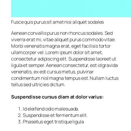
Fusce quis purus sit amet nisi aliquet sodales
Aenean convallis purus non rhoncus sodales. Sed
viverra erat mi, vitae aliquet purus commodo vitae.
Morbi venenatis magna erat, eget facilisis tortor
ullamcorper vel. Lorem ipsum dolor sit amet,
consectetur adipiscing elit. Suspendisse laoreet ut
ligula et semper. Aenean consectetur, est id gravida
venenatis, ex est cursus metus, pulvinar
condimentum nisl magna tempus est. Nullam luctus
tellus sed ultricies dictum.
Suspendisse cursus diam at dolor varius:
Id eleifend odio malesuada.
Suspendisse et fermentum elit.
Phasellus eget tristique ligula