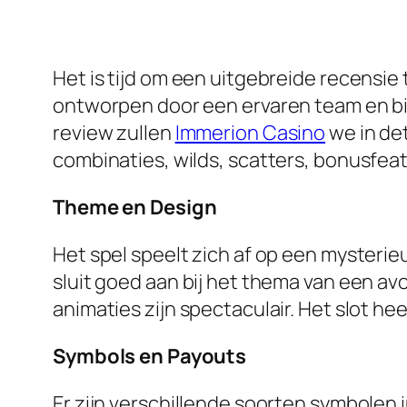
Het is tijd om een uitgebreide recensie 
ontworpen door een ervaren team en bie
review zullen
Immerion Casino
we in det
combinaties, wilds, scatters, bonusfea
Theme en Design
Het spel speelt zich af op een mysteri
sluit goed aan bij het thema van een avon
animaties zijn spectaculair. Het slot h
Symbols en Payouts
Er zijn verschillende soorten symbolen i