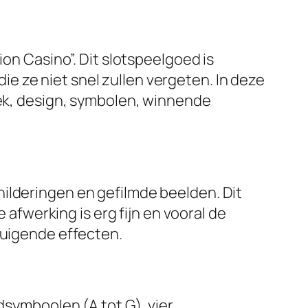
ion Casino”. Dit slotspeelgoed is
e ze niet snel zullen vergeten. In deze
iek, design, symbolen, winnende
ilderingen en gefilmde beelden. Dit
 afwerking is erg fijn en vooral de
tuigende effecten.
dsymboolen (A tot G), vier