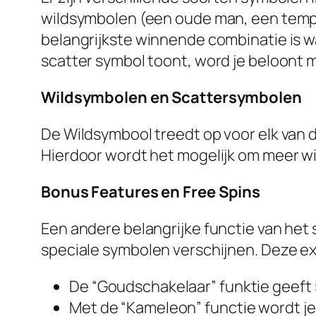
wildsymbolen (een oude man, een tempe
belangrijkste winnende combinatie is wan
scatter symbol toont, word je beloont m
Wildsymbolen en Scattersymbolen
De Wildsymbool treedt op voor elk van 
Hierdoor wordt het mogelijk om meer 
Bonus Features en Free Spins
Een andere belangrijke functie van het s
speciale symbolen verschijnen. Deze ex
De “Goudschakelaar” funktie geeft 
Met de “Kameleon” functie wordt je 