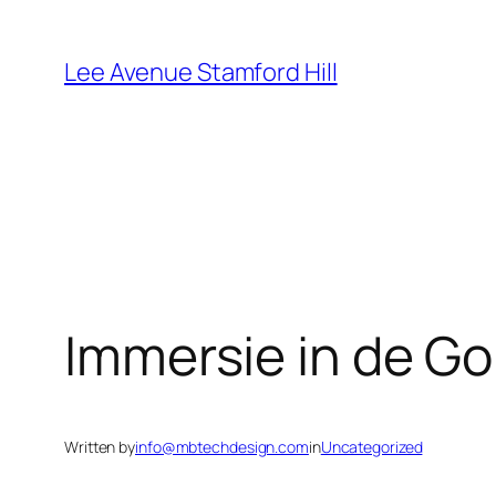
Skip
to
Lee Avenue Stamford Hill
content
Immersie in de G
Written by
info@mbtechdesign.com
in
Uncategorized