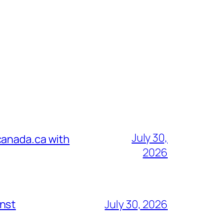
July 30,
canada.ca with
2026
inst
July 30, 2026