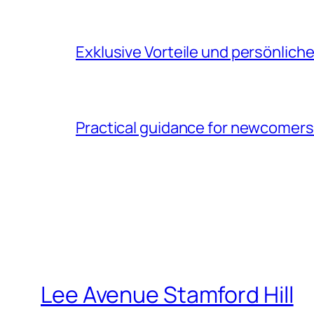
Exklusive Vorteile und persönliche
Practical guidance for newcomers
Lee Avenue Stamford Hill