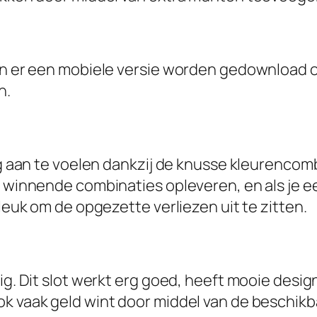
kan er een mobiele versie worden gedownload o
n.
tig aan te voelen dankzij de knusse kleurenco
25 winnende combinaties opleveren, en als je 
 leuk om de opgezette verliezen uit te zitten.
kkig. Dit slot werkt erg goed, heeft mooie de
ok vaak geld wint door middel van de beschik