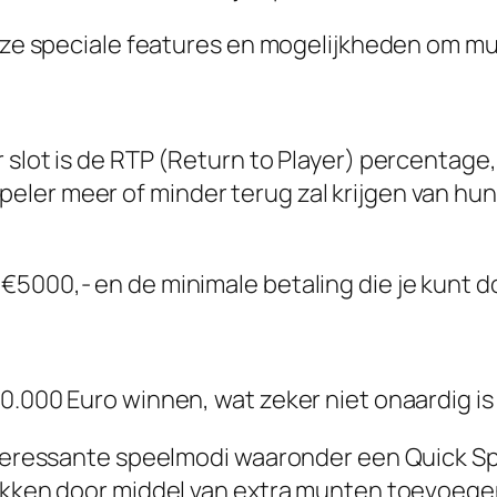
 deze speciale features en mogelijkheden om m
 slot is de RTP (Return to Player) percentage,
er meer of minder terug zal krijgen van hun g
5000,- en de minimale betaling die je kunt do
0.000 Euro winnen, wat zeker niet onaardig is
interessante speelmodi waaronder een Quick Sp
gokken door middel van extra munten toevoegen