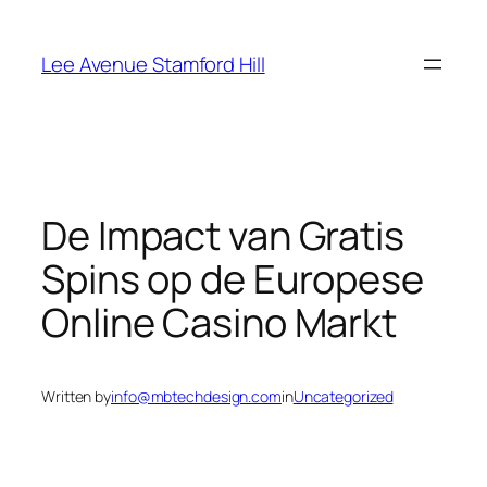
Skip
to
Lee Avenue Stamford Hill
content
De Impact van Gratis
Spins op de Europese
Online Casino Markt
Written by
info@mbtechdesign.com
in
Uncategorized