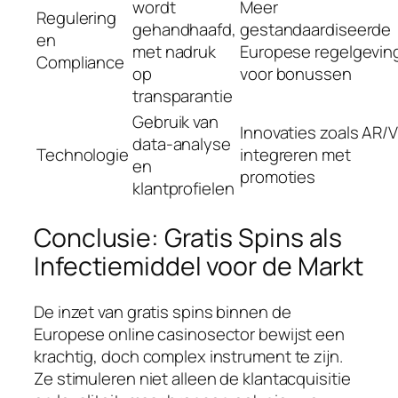
wordt
Meer
Regulering
gehandhaafd,
gestandaardiseerde
en
met nadruk
Europese regelgevin
Compliance
op
voor bonussen
transparantie
Gebruik van
Innovaties zoals AR/
data-analyse
Technologie
integreren met
en
promoties
klantprofielen
Conclusie: Gratis Spins als
Infectiemiddel voor de Markt
De inzet van gratis spins binnen de
Europese online casinosector bewijst een
krachtig, doch complex instrument te zijn.
Ze stimuleren niet alleen de klantacquisitie