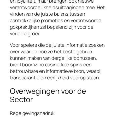
en loyaliteit, maar brengen ook nieuwe
verantwoordelijkheidsuitdagingen mee. Het
vinden van de juiste balans tussen
aantrekkelijke promoties en verantwoorde
gokpraktijken zal bepalend zijn voor de
verdere groei.
Voor spelers die de juiste informatie zoeken
over waar en hoe ze het beste gebruik
kunnen maken van dergelijke bonussen,
biedt boomzino casino free spins een
betrouwbare en informatieve bron, waarbij
transparantie en eerlijkheid voorop staan.
Overwegingen voor de
Sector
Regelgevingsnadruk