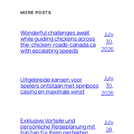
MORE POSTS
Wonderful challenges await
July
while guiding chickens across
30,
the-chicken-roads-canada.ca
2026
with escalating speeds
July
Uitgebreide kansen voor
30,
spelers ontstaan met spinboss
casino en maximale winst
2026
Exklusive Vorteile und
July
persönliche Reiseplanung mit
28,
trip2vip für Ihren perfekten