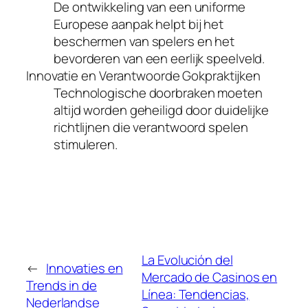
De ontwikkeling van een uniforme
Europese aanpak helpt bij het
beschermen van spelers en het
bevorderen van een eerlijk speelveld.
Innovatie en Verantwoorde Gokpraktijken
Technologische doorbraken moeten
altijd worden geheiligd door duidelijke
richtlijnen die verantwoord spelen
stimuleren.
La Evolución del
←
Innovaties en
Mercado de Casinos en
Trends in de
Línea: Tendencias,
Nederlandse