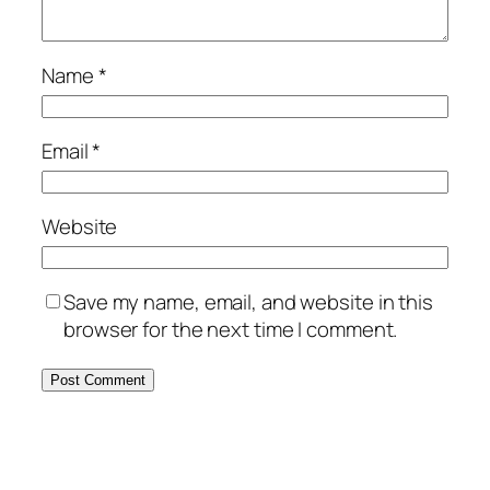
Name
*
Email
*
Website
Save my name, email, and website in this
browser for the next time I comment.