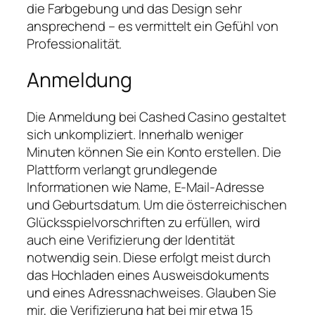
die Farbgebung und das Design sehr
ansprechend – es vermittelt ein Gefühl von
Professionalität.
Anmeldung
Die Anmeldung bei Cashed Casino gestaltet
sich unkompliziert. Innerhalb weniger
Minuten können Sie ein Konto erstellen. Die
Plattform verlangt grundlegende
Informationen wie Name, E-Mail-Adresse
und Geburtsdatum. Um die österreichischen
Glücksspielvorschriften zu erfüllen, wird
auch eine Verifizierung der Identität
notwendig sein. Diese erfolgt meist durch
das Hochladen eines Ausweisdokuments
und eines Adressnachweises. Glauben Sie
mir, die Verifizierung hat bei mir etwa 15