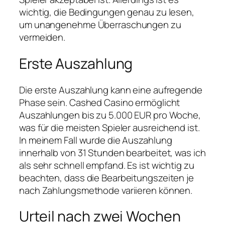
wichtig, die Bedingungen genau zu lesen,
um unangenehme Überraschungen zu
vermeiden.
Erste Auszahlung
Die erste Auszahlung kann eine aufregende
Phase sein. Cashed Casino ermöglicht
Auszahlungen bis zu 5.000 EUR pro Woche,
was für die meisten Spieler ausreichend ist.
In meinem Fall wurde die Auszahlung
innerhalb von 31 Stunden bearbeitet, was ich
als sehr schnell empfand. Es ist wichtig zu
beachten, dass die Bearbeitungszeiten je
nach Zahlungsmethode variieren können.
Urteil nach zwei Wochen