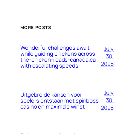
MORE POSTS
Wonderful challenges await
July
while guiding chickens across
30,
the-chicken-roads-canada.ca
2026
with escalating speeds
July
Uitgebreide kansen voor
30,
spelers ontstaan met spinboss
casino en maximale winst
2026