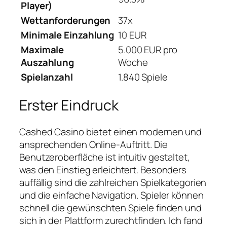
Player)
Wettanforderungen
37x
Minimale Einzahlung
10 EUR
Maximale
5.000 EUR pro
Auszahlung
Woche
Spielanzahl
1.840 Spiele
Erster Eindruck
Cashed Casino bietet einen modernen und
ansprechenden Online-Auftritt. Die
Benutzeroberfläche ist intuitiv gestaltet,
was den Einstieg erleichtert. Besonders
auffällig sind die zahlreichen Spielkategorien
und die einfache Navigation. Spieler können
schnell die gewünschten Spiele finden und
sich in der Plattform zurechtfinden. Ich fand