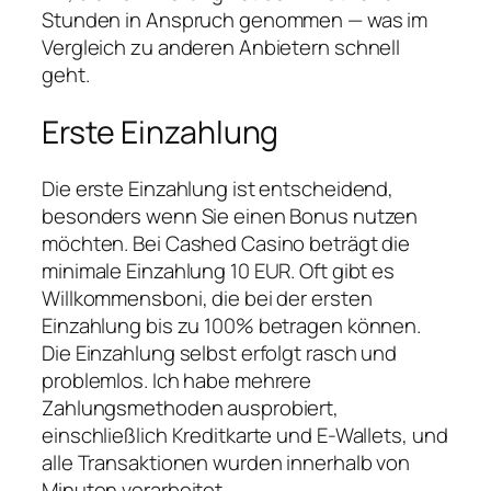
Stunden in Anspruch genommen — was im
Vergleich zu anderen Anbietern schnell
geht.
Erste Einzahlung
Die erste Einzahlung ist entscheidend,
besonders wenn Sie einen Bonus nutzen
möchten. Bei Cashed Casino beträgt die
minimale Einzahlung 10 EUR. Oft gibt es
Willkommensboni, die bei der ersten
Einzahlung bis zu 100% betragen können.
Die Einzahlung selbst erfolgt rasch und
problemlos. Ich habe mehrere
Zahlungsmethoden ausprobiert,
einschließlich Kreditkarte und E-Wallets, und
alle Transaktionen wurden innerhalb von
Minuten verarbeitet.