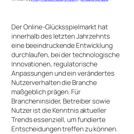
Der Online-Glücksspielmarkt hat
innerhalb des letzten Jahrzehnts
eine beeindruckende Entwicklung
durchlaufen, bei der technologische
Innovationen, regulatorische
Anpassungen und ein verändertes
Nutzerverhalten die Branche
maßgeblich prägen. Für
Brancheninsider, Betreiber sowie
Nutzer ist die Kenntnis aktueller
Trends essenziell, um fundierte
Entscheidungen treffen zu können.