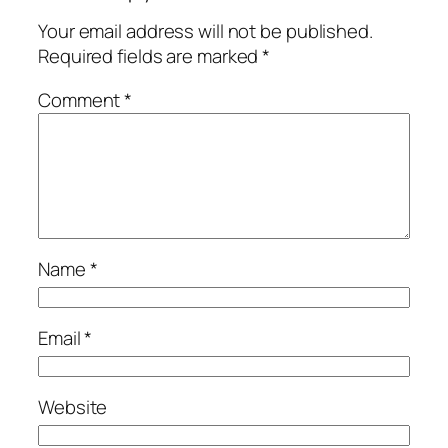
Your email address will not be published.
Required fields are marked
*
Comment
*
Name
*
Email
*
Website