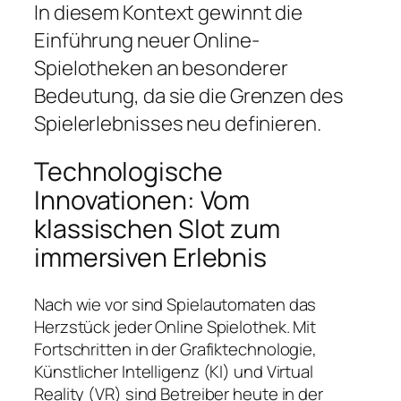
In diesem Kontext gewinnt die
Einführung
neuer Online-
Spielotheken
an besonderer
Bedeutung, da sie die Grenzen des
Spielerlebnisses neu definieren.
Technologische
Innovationen: Vom
klassischen Slot zum
immersiven Erlebnis
Nach wie vor sind Spielautomaten das
Herzstück jeder Online Spielothek. Mit
Fortschritten in der Grafiktechnologie,
Künstlicher Intelligenz (KI) und Virtual
Reality (VR) sind Betreiber heute in der