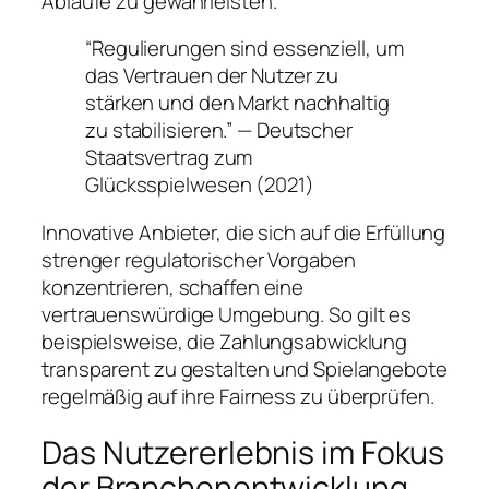
Abläufe zu gewährleisten.
“Regulierungen sind essenziell, um
das Vertrauen der Nutzer zu
stärken und den Markt nachhaltig
zu stabilisieren.” — Deutscher
Staatsvertrag zum
Glücksspielwesen (2021)
Innovative Anbieter, die sich auf die Erfüllung
strenger regulatorischer Vorgaben
konzentrieren, schaffen eine
vertrauenswürdige Umgebung. So gilt es
beispielsweise, die Zahlungsabwicklung
transparent zu gestalten und Spielangebote
regelmäßig auf ihre Fairness zu überprüfen.
Das Nutzererlebnis im Fokus
der Branchenentwicklung