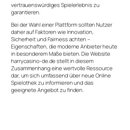
vertrauenswürdiges Spielerlebnis zu
garantieren.
Bei der Wahl einer Plattform sollten Nutzer
daher auf Faktoren wie Innovation,
Sicherheit und Fairness achten –
Eigenschaften, die moderne Anbieter heute
in besonderem Maße bieten. Die Website
harrycasino-de.de stellt in diesem
Zusammenhang eine wertvolle Ressource
dar, um sich umfassend über
neue Online
Spielothek
zu informieren und das
geeignete Angebot zu finden.