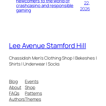
newcomers to the world of
22,
crashcasino and responsible
2026
gaming
Lee Avenue Stamford Hill
Chassidish Men's Clothing Shop | Bekeshes |
Shirts | Underwear | Socks
Blog
Events
About
Shop
FAQs
Patterns
Authors
Themes