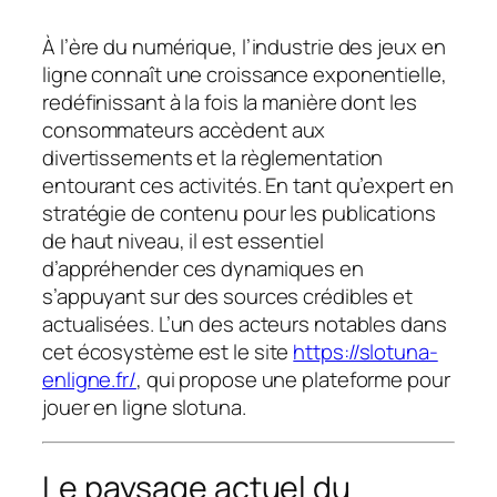
À l’ère du numérique, l’industrie des jeux en
ligne connaît une croissance exponentielle,
redéfinissant à la fois la manière dont les
consommateurs accèdent aux
divertissements et la règlementation
entourant ces activités. En tant qu’expert en
stratégie de contenu pour les publications
de haut niveau, il est essentiel
d’appréhender ces dynamiques en
s’appuyant sur des sources crédibles et
actualisées. L’un des acteurs notables dans
cet écosystème est le site
https://slotuna-
enligne.fr/
, qui propose une plateforme pour
jouer en ligne slotuna.
Le paysage actuel du