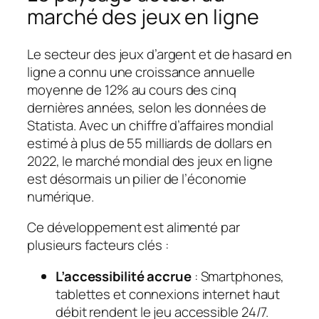
marché des jeux en ligne
Le secteur des jeux d’argent et de hasard en
ligne a connu une croissance annuelle
moyenne de 12% au cours des cinq
dernières années, selon les données de
Statista
. Avec un chiffre d’affaires mondial
estimé à plus de 55 milliards de dollars en
2022, le marché mondial des jeux en ligne
est désormais un pilier de l’économie
numérique.
Ce développement est alimenté par
plusieurs facteurs clés :
L’accessibilité accrue
: Smartphones,
tablettes et connexions internet haut
débit rendent le jeu accessible 24/7.