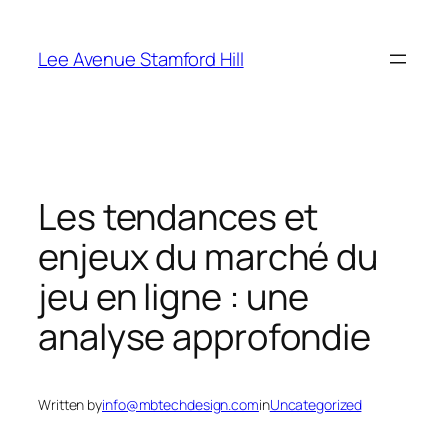
Skip
to
Lee Avenue Stamford Hill
content
Les tendances et
enjeux du marché du
jeu en ligne : une
analyse approfondie
Written by
info@mbtechdesign.com
in
Uncategorized