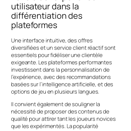
utilisateur dans la
différentiation des
plateformes
Une interface intuitive, des offres
diversifiées et un service client réactif sont
essentiels pour fidéliser une clientèle
exigeante. Les plateformes performantes
investissent dans la personnalisation de
l’expérience, avec des recommandations
basées sur l’intelligence artificielle, et des
options de jeu en plusieurs langues.
Il convient également de souligner la
nécessité de proposer des contenus de
qualité pour attirer tant les joueurs novices
que les expérimentés. La popularité