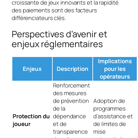
croissante de jeux innovants et la rapidité
des paiements sont des facteurs
différenciateurs clés.
Perspectives d’avenir et
enjeux réglementaires
Implications
Enjeux
Description
pour les
opérateurs
Renforcement
des mesures
de prévention
Adoption de
de la
programmes
Protection du
dépendance
d’assistance et
joueur
et de
de limites de
transparence
mise