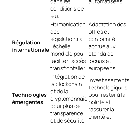
dans les
automatisées.
conditions de
jeu.
Harmonisation
Adaptation des
des
offres et
législations à
conformité
Régulation
l’échelle
accrue aux
internationale
mondiale pour
standards
faciliter l’accès
locaux et
transfrontalier.
européens.
Intégration de
Investissements
la blockchain
technologiques
et de la
Technologies
pour rester à la
cryptomonnaie
émergentes
pointe et
pour plus de
rassurer la
transparence
clientèle.
et de sécurité.