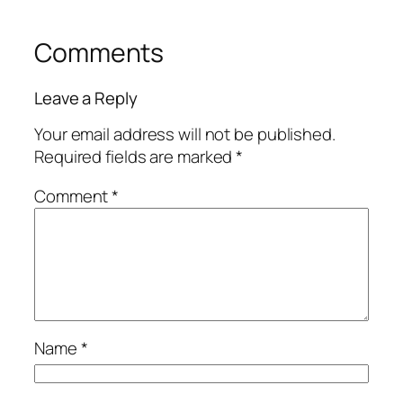
Comments
Leave a Reply
Your email address will not be published.
Required fields are marked
*
Comment
*
Name
*