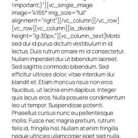
!important;}”][vc_single_image
image=”4165″ img_size=”full”
alignment=”right”][/vc_column][/vc_row]
[vc_row][vc_column][la_divider
height=”lg:30px;”][vc_column_text]Morbi
sed dui id purus dictum vestibulum in id
lectus. Duis rutrum ornare mi id consectetur.
Nullam imperdiet dui ut bibendum laoreet.
Sed sagittis commodo bibendum. Sed
efficitur ultrices dolor, vitae interdum dui
blandit et. Etiam rhoncus risus non eros
faucibus, ut lacinia enim dapibus. Integer
quis lacus eros. Nulla posuere condimentum
leo ut tempor. Suspendisse potenti.
Phasellus cursus nunc eu pellentesque
mollis. Fusce nec magna pretium, rutrum
felis id, fringilla nisl. Nullam at enim fringilla
neque ultricies ullamcorper eget sed nulla.