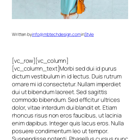
Written by
info@mbtechdesign.com
in
Style
[vc_row][vc_column]
[vc_column_text]Morbi sed dui id purus
dictum vestibulum in id lectus. Duis rutrum
ornare mi id consectetur. Nullam imperdiet
dui ut bibendum laoreet. Sed sagittis
commodo bibendum. Sed efficitur ultrices
dolor, vitae interdum dui blandit et. Etiam
rhoncus risus non eros faucibus, ut lacinia
enim dapibus. Integer quis lacus eros. Nulla
posuere condimentum leo ut tempor.
Suspendisse potenti. Phasellus cursus nunc