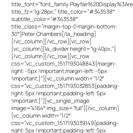
title_font=”font_family:Playfair%20Display%
title_fz=”lg:28px;” title_color=”#343538″
subtitle_color=”#343538″
title_class=”margin-top-0 margin-bottom-
30″]Peter Chambers[/la_heading]
[/vc_column][/vc_row][vc_row]
[vc_column][la_divider height=”lg:40px;”]
[/vc_column][/vc_row][vc_row
css=”.vc_custom_1517193048843{margin-
right: -5px !important;margin-left: -5px
!important;}”][vc_column width=”1/2″
css=”.vc_custom_1517193032853{padding-
right: 5px !important;padding-left: 5px
!important;}”][vc_single_image
image=”4164″ img_size=”full”][/vc_column]
[vc_column width=”1/2″
css=”.vc_custom_1517193039149{padding-
right: 5px !important;padding-left: 5px