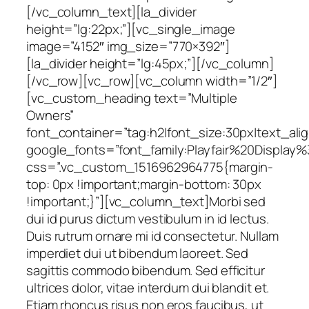
[/vc_column_text][la_divider
height=”lg:22px;”][vc_single_image
image=”4152″ img_size=”770×392″]
[la_divider height=”lg:45px;”][/vc_column]
[/vc_row][vc_row][vc_column width=”1/2″]
[vc_custom_heading text=”Multiple
Owners”
font_container=”tag:h2|font_size:30px|text_alig
google_fonts=”font_family:Playfair%20Displa
css=”.vc_custom_1516962964775{margin-
top: 0px !important;margin-bottom: 30px
!important;}”][vc_column_text]Morbi sed
dui id purus dictum vestibulum in id lectus.
Duis rutrum ornare mi id consectetur. Nullam
imperdiet dui ut bibendum laoreet. Sed
sagittis commodo bibendum. Sed efficitur
ultrices dolor, vitae interdum dui blandit et.
Etiam rhoncus risus non eros faucibus, ut