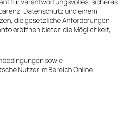
ent für verantwortungsvolles, sicheres
ansparenz, Datenschutz und einem
setzen, die gesetzliche Anforderungen
nto eröffnen bieten die Möglichkeit,
menbedingungen sowie
tsche Nutzer im Bereich Online-