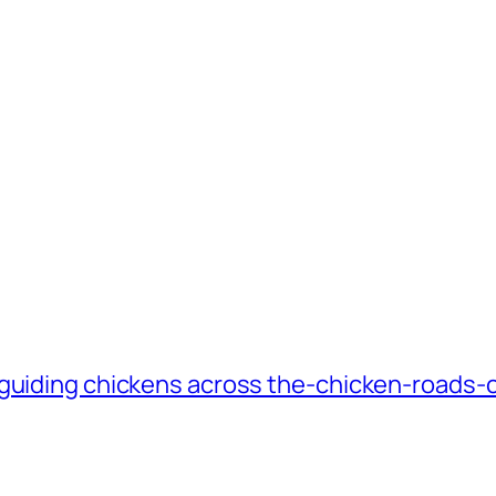
 guiding chickens across the-chicken-roads-