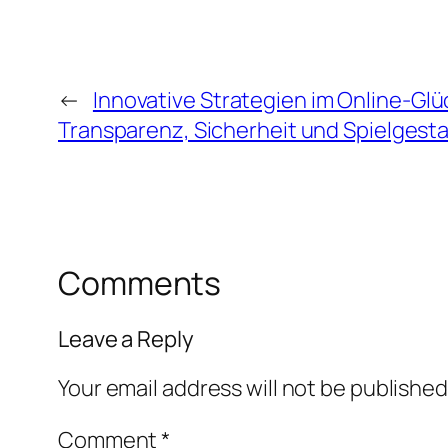
←
Innovative Strategien im Online-Glü
Transparenz, Sicherheit und Spielgest
Comments
Leave a Reply
Your email address will not be published
Comment
*