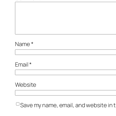
Name
*
Email
*
Website
Save my name, email, and website in t