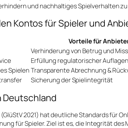
hindern und nachhaltiges Spielverhalten zu 
len Kontos für Spieler und Anbi
Vorteile für Anbiete
Verhinderung von Betrug und Mis
vice
Erfüllung regulatorischer Auflage
les Spielen
Transparente Abrechnung & Rückv
transfer
Sicherung der Spielintegrität
n Deutschland
(GlüStV 2021) hat deutliche Standards für Onl
ng für Spieler. Ziel ist es, die Integrität de