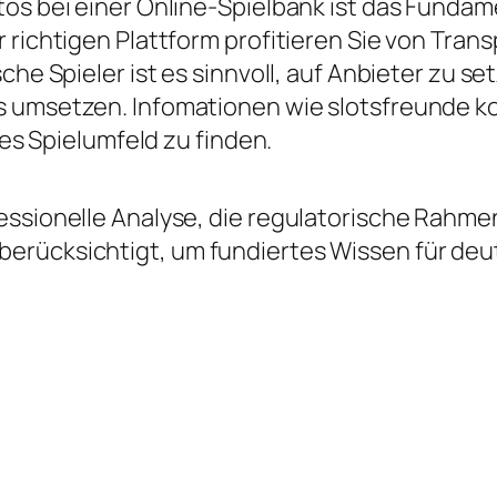
tos bei einer Online-Spielbank ist das Fundam
r richtigen Plattform profitieren Sie von Tr
sche Spieler ist es sinnvoll, auf Anbieter zu 
 umsetzen. Infomationen wie slotsfreunde ko
tes Spielumfeld zu finden.
fessionelle Analyse, die regulatorische Rah
erücksichtigt, um fundiertes Wissen für deu