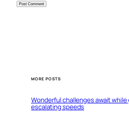
MORE POSTS
Wonderful challenges await while
escalating speeds