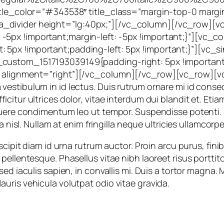
btitle_color=”#343538″ title_class=”margin-top-0 mar
_divider height=”lg:40px;”][/vc_column][/vc_row][v
5px !important;margin-left: -5px !important;}”][vc_c
5px !important;padding-left: 5px !important;}”][vc_s
ustom_1517193039149{padding-right: 5px !important;p
” alignment=”right”][/vc_column][/vc_row][vc_row][vc
estibulum in id lectus. Duis rutrum ornare mi id conse
itur ultrices dolor, vitae interdum dui blandit et. Etia
suere condimentum leo ut tempor. Suspendisse potenti. 
a nisl. Nullam at enim fringilla neque ultricies ullamcorpe
cipit diam id urna rutrum auctor. Proin arcu purus, finibu
ellentesque. Phasellus vitae nibh laoreet risus porttito
 sed iaculis sapien, in convallis mi. Duis a tortor mag
uris vehicula volutpat odio vitae gravida.