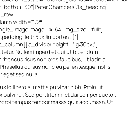
gin-bottom-30″]Peter Chambers[/la_heading]
c_row
olumn width=”1/2″
ingle_image image=”4164″ img_size=”full”]
adding-left: 5px !important;}”]
_column][la_divider height=”lg:30px;”]
ctetur. Nullam imperdiet dui ut bibendum
m rhoncus risus non eros faucibus, ut lacinia
Phasellus cursus nunc eu pellentesque mollis.
r eget sed nulla.
s id libero a, mattis pulvinar nibh. Proin ut
r pulvinar. Sed porttitor mi et dui semper auctor.
na. Morbi tempus tempor massa quis accumsan. Ut