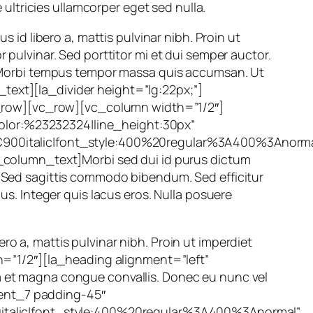
e ultricies ullamcorper eget sed nulla.
s id libero a, mattis pulvinar nibh. Proin ut
r pulvinar. Sed porttitor mi et dui semper auctor.
na. Morbi tempus tempor massa quis accumsan. Ut
text][la_divider height=”lg:22px;”]
c_row][vc_row][vc_column width=”1/2″]
color:%23232324|line_height:30px”
900italic|font_style:400%20regular%3A400%3Anorma
column_text]Morbi sed dui id purus dictum
t. Sed sagittis commodo bibendum. Sed efficitur
bus. Integer quis lacus eros. Nulla posuere
ro a, mattis pulvinar nibh. Proin ut imperdiet
=”1/2″][la_heading alignment=”left”
la et magna congue convallis. Donec eu nunc vel
ient_7 padding-45″
italic|font_style:400%20regular%3A400%3Anormal”