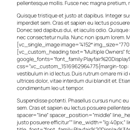
pellentesque mollis. Fusce nec magna pretium, rutr
Quisque tristique et justo at dapibus. Integer sus
imperdiet sem. Cras et sapien eu lectus posuere p
Donec sed dapibus dui, et iaculis odio. Quisque
nec consectetur nulla. Nunc non ipsum lorem. Ma
[vc_single_image image=”4152″ img_size=”770×
[vc_custom_heading text=”Multiple Owners” fon
google_fonts=”font_family:Playfair%20Disp
css=”.vc_custom_1516962964775{margin-top: 0p
vestibulum in id lectus. Duis rutrum ornare mi 
ultrices dolor, vitae interdum dui blandit et. Et
condimentum leo ut tempor.
Suspendisse potenti. Phasellus cursus nunc eu pe
sem. Cras et sapien eu lectus posuere pellen
spacer=”line” spacer_position=”middle” line_hei
justo posuere efficitur”” line_width=”lg:40px
title_font=”font_family:Playfair%20Display