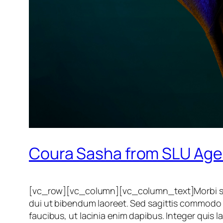
Coura Sasha from SLU Ag
[vc_row][vc_column][vc_column_text]Morbi sed d
dui ut bibendum laoreet. Sed sagittis commodo bi
faucibus, ut lacinia enim dapibus. Integer quis