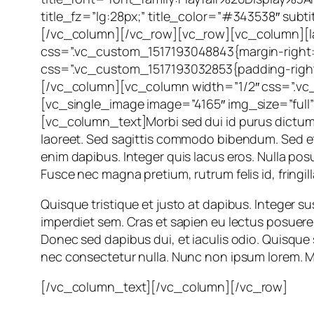
title_fz=”lg:28px;” title_color=”#343538″ su
[/vc_column][/vc_row][vc_row][vc_column][la
css=”.vc_custom_1517193048843{margin-right: -
css=”.vc_custom_1517193032853{padding-right: 
[/vc_column][vc_column width=”1/2″ css=”.vc_c
[vc_single_image image=”4165″ img_size=”full
[vc_column_text]Morbi sed dui id purus dictum v
laoreet. Sed sagittis commodo bibendum. Sed effic
enim dapibus. Integer quis lacus eros. Nulla po
Fusce nec magna pretium, rutrum felis id, fringill
Quisque tristique et justo at dapibus. Integer sus
imperdiet sem. Cras et sapien eu lectus posuere p
Donec sed dapibus dui, et iaculis odio. Quisque
nec consectetur nulla. Nunc non ipsum lorem. Ma
[/vc_column_text][/vc_column][/vc_row]