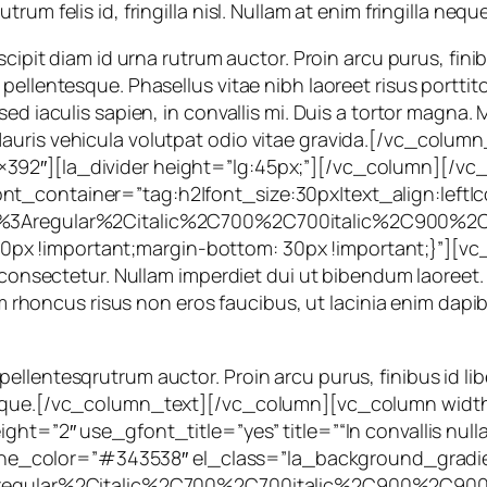
um felis id, fringilla nisl. Nullam at enim fringilla nequ
cipit diam id urna rutrum auctor. Proin arcu purus, finibu
ellentesque. Phasellus vitae nibh laoreet risus porttito
 sed iaculis sapien, in convallis mi. Duis a tortor mag
uris vehicula volutpat odio vitae gravida.[/vc_column_
392″][la_divider height=”lg:45px;”][/vc_column][/v
t_container=”tag:h2|font_size:30px|text_align:left|
lay%3Aregular%2Citalic%2C700%2C700italic%2C900%2C
x !important;margin-bottom: 30px !important;}”][vc_
id consectetur. Nullam imperdiet dui ut bibendum laoree
iam rhoncus risus non eros faucibus, ut lacinia enim dapi
llentesqrutrum auctor. Proin arcu purus, finibus id libe
tesque.[/vc_column_text][/vc_column][vc_column width
ght=”2″ use_gfont_title=”yes” title=”“In convallis nul
;” line_color=”#343538″ el_class=”la_background_grad
%3Aregular%2Citalic%2C700%2C700italic%2C900%2C900