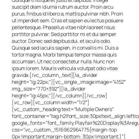
Quisque tristique et justo at dapibus. Integer
suscipit diam id urna rutrum auctor. Proin arcu
purus, finibus id libero a, mattis pulvinar nibh. Proin
ut imperdiet sem. Cras et sapien eu lectus posuere
pellentesque. Phasellus vitae nibh laoreet risus
porttitor pulvinar. Sed porttitor mi et dui semper
auctor. Donec sed dapibus dui, et iaculis odio.
Quisque sed iaculis sapien, in convallis mi. Duis a
tortor magna. Morbi tempus tempor massa quis
accumsan. Ut nec consectetur nulla. Nunc non
ipsum lorem. Mauris vehicula volutpat odio vitae
gravida.[/vc_column_text][la_divider
height=”lg:22px;”][vc_single_image image=”4152″
img_size=”770×392″][la_divider
height=”lg:45px;”][/vc_column][/vc_row]
[vc_row][vc_column width=”1/2″]
[vc_custom_heading text=”Multiple Owners”
font_container=”tag:h2|font_size:30px|text_align:left|
google_fonts=”font_family:Playfair%20Display%3Ar
css=”.vc_custom_1516962964775{margin-top:
0px !important;margin-bottom: 30px !important;}”]