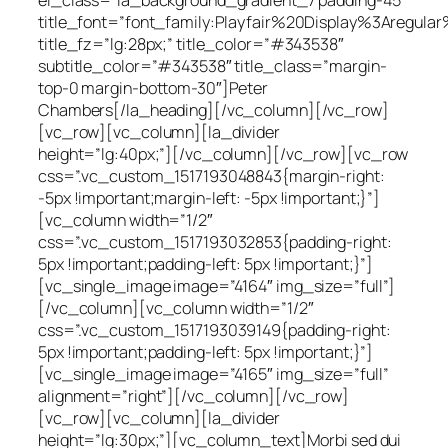
el_class=”la_background_gradient_7 padding-45″
title_font=”font_family:Playfair%20Display%3Aregu
title_fz=”lg:28px;” title_color=”#343538″
subtitle_color=”#343538″ title_class=”margin-
top-0 margin-bottom-30″]Peter
Chambers[/la_heading][/vc_column][/vc_row]
[vc_row][vc_column][la_divider
height=”lg:40px;”][/vc_column][/vc_row][vc_row
css=”.vc_custom_1517193048843{margin-right:
-5px !important;margin-left: -5px !important;}”]
[vc_column width=”1/2″
css=”.vc_custom_1517193032853{padding-right:
5px !important;padding-left: 5px !important;}”]
[vc_single_image image=”4164″ img_size=”full”]
[/vc_column][vc_column width=”1/2″
css=”.vc_custom_1517193039149{padding-right:
5px !important;padding-left: 5px !important;}”]
[vc_single_image image=”4165″ img_size=”full”
alignment=”right”][/vc_column][/vc_row]
[vc_row][vc_column][la_divider
height=”lg:30px;”][vc_column_text]Morbi sed dui