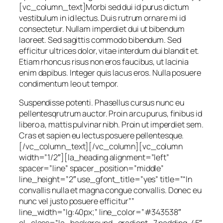
[vc_column_text]Morbi sed dui id purus dictum
vestibulum in id lectus. Duis rutrum ornare mi id
consectetur. Nullam imperdiet dui ut bibendum
laoreet. Sed sagittis commodo bibendum. Sed
efficitur ultrices dolor, vitae interdum dui blandit et.
Etiam rhoncus risus non eros faucibus, ut lacinia
enim dapibus. Integer quis lacus eros. Nulla posuere
condimentum leo ut tempor.
Suspendisse potenti. Phasellus cursus nunc eu
pellentesqrutrum auctor. Proin arcu purus, finibus id
libero a, mattis pulvinar nibh. Proin ut imperdiet sem.
Cras et sapien eu lectus posuere pellentesque.
[/vc_column_text][/vc_column][vc_column
width=”1/2″][la_heading alignment=”left”
spacer=”line” spacer_position=”middle”
line_height=”2″ use_gfont_title=”yes” title=”“In
convallis nulla et magna congue convallis. Donec eu
nunc vel justo posuere efficitur””
line_width=”lg:40px;” line_color=”#343538″