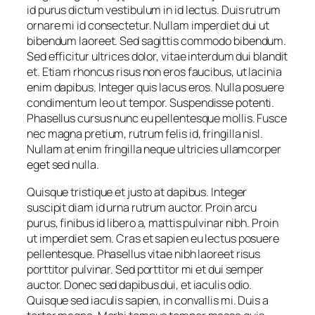
id purus dictum vestibulum in id lectus. Duis rutrum
ornare mi id consectetur. Nullam imperdiet dui ut
bibendum laoreet. Sed sagittis commodo bibendum.
Sed efficitur ultrices dolor, vitae interdum dui blandit
et. Etiam rhoncus risus non eros faucibus, ut lacinia
enim dapibus. Integer quis lacus eros. Nulla posuere
condimentum leo ut tempor. Suspendisse potenti.
Phasellus cursus nunc eu pellentesque mollis. Fusce
nec magna pretium, rutrum felis id, fringilla nisl.
Nullam at enim fringilla neque ultricies ullamcorper
eget sed nulla.
Quisque tristique et justo at dapibus. Integer
suscipit diam id urna rutrum auctor. Proin arcu
purus, finibus id libero a, mattis pulvinar nibh. Proin
ut imperdiet sem. Cras et sapien eu lectus posuere
pellentesque. Phasellus vitae nibh laoreet risus
porttitor pulvinar. Sed porttitor mi et dui semper
auctor. Donec sed dapibus dui, et iaculis odio.
Quisque sed iaculis sapien, in convallis mi. Duis a