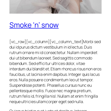
Smoke ‘n’ snow
[vc_row][vc_column][vc_column_text]Morbi sed
dui id purus dictum vestibulum in id lectus. Duis
rutrum ornare mi id consectetur. Nullam imperdiet
dui ut bibendum laoreet. Sed sagittis commodo
bibendum. Sed efficitur ultrices dolor, vitae
interdum dui blandit et. Etiam rhoncus risus non eros
faucibus, ut lacinia enim dapibus. Integer quis lacus
eros. Nulla posuere condimentum leo ut tempor.
Suspendisse potenti. Phasellus cursus nunc eu
pellentesque mollis. Fusce nec magna pretium,
rutrum felis id, fringilla nisl. Nullam at enim fringilla
neque ultricies ullamcorper eget sed nulla.