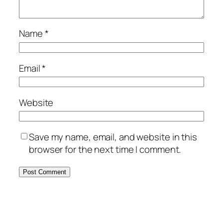
Name
*
Email
*
Website
Save my name, email, and website in this
browser for the next time I comment.