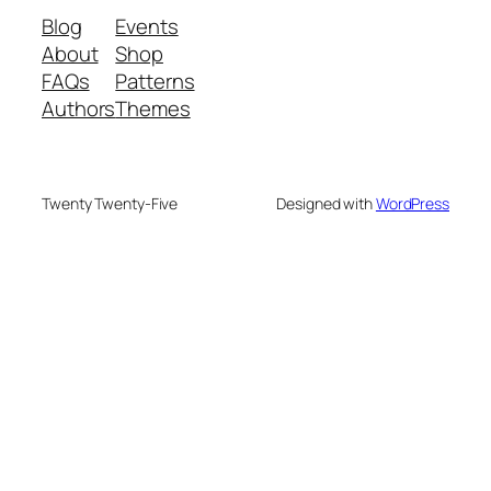
Blog
Events
About
Shop
FAQs
Patterns
Authors
Themes
Twenty Twenty-Five
Designed with
WordPress