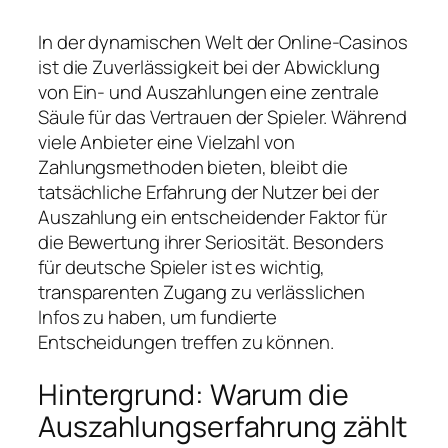
In der dynamischen Welt der Online-Casinos
ist die Zuverlässigkeit bei der Abwicklung
von Ein- und Auszahlungen eine zentrale
Säule für das Vertrauen der Spieler. Während
viele Anbieter eine Vielzahl von
Zahlungsmethoden bieten, bleibt die
tatsächliche Erfahrung der Nutzer bei der
Auszahlung ein entscheidender Faktor für
die Bewertung ihrer Seriosität. Besonders
für deutsche Spieler ist es wichtig,
transparenten Zugang zu verlässlichen
Infos zu haben, um fundierte
Entscheidungen treffen zu können.
Hintergrund: Warum die
Auszahlungserfahrung zählt