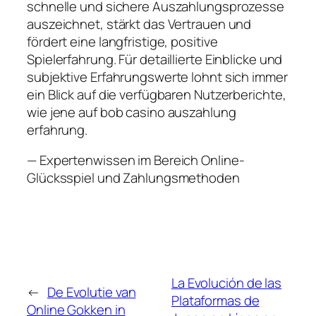
schnelle und sichere Auszahlungsprozesse
auszeichnet, stärkt das Vertrauen und
fördert eine langfristige, positive
Spielerfahrung. Für detaillierte Einblicke und
subjektive Erfahrungswerte lohnt sich immer
ein Blick auf die verfügbaren Nutzerberichte,
wie jene auf bob casino auszahlung
erfahrung.
— Expertenwissen im Bereich Online-
Glücksspiel und Zahlungsmethoden
La Evolución de las
←
De Evolutie van
Plataformas de
Online Gokken in