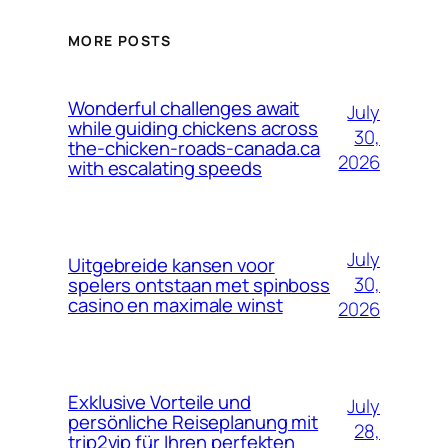
MORE POSTS
Wonderful challenges await
July
while guiding chickens across
30,
the-chicken-roads-canada.ca
2026
with escalating speeds
July
Uitgebreide kansen voor
30,
spelers ontstaan met spinboss
casino en maximale winst
2026
Exklusive Vorteile und
July
persönliche Reiseplanung mit
28,
trip2vip für Ihren perfekten